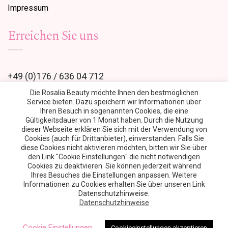
Impressum
Erreichen Sie uns
+49 (0)176 / 636 04 712
Die Rosalia Beauty möchte Ihnen den bestmöglichen
Service bieten. Dazu speichern wir Informationen über
Laserstudio.rosalia@web.de
Ihren Besuch in sogenannten Cookies, die eine
Gültigkeitsdauer von 1 Monat haben. Durch die Nutzung
dieser Webseite erklären Sie sich mit der Verwendung von
Sonnenstraße 4
Cookies (auch für Drittanbieter), einverstanden. Falls Sie
80331 München
diese Cookies nicht aktivieren möchten, bitten wir Sie über
den Link "
Cookie Einstellungen
" die nicht notwendigen
Cookies zu deaktvieren. Sie können jederzeit während
Ihres Besuches die Einstellungen anpassen. Weitere
Informationen zu Cookies erhalten Sie über unseren Link
© 2026 · Rosalia Beauty · Alle Irrtümer, Rechte und Änderungen
Datenschutzhinweise.
vorbehalten · Alle aufgeführten Preise auf der Webseite sind
Datenschutzhinweise
inkl. MwSt.
Cookie Einstellungen
Cookieeinstellungen akzeptieren